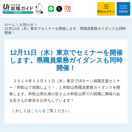
MENU
学生ログイン
ホーム
お知らせ
学生ログイン
12月11日（木）東京でセミナーを開催します。県職員業務ガイダンスも同時
開催！
ホーム
企業を探す
12月11日（木）東京でセミナーを開催
がっつり就業体験コース
ちょこっと仕事体験コース
します。県職員業務ガイダンスも同時
開催！
イベント情報
はじめて利用する方へ
お知らせ
２０１４年１２月１１日（木）東京でUIターン就職支援セミナ
ー「和歌山で就職しよう！」と和歌山県職員業務ガイダンスを開
総合トップページ
催します。和歌山県出身の皆さんや和歌山県での就職に興味のあ
る皆さんの参加をお待ちしています！
がっつり就業体験コース トップ
ちょこっと仕事体験コース トップ
くわしくは
こちら
をご覧ください。
お問い合わせ
サイトマップ
利用規約