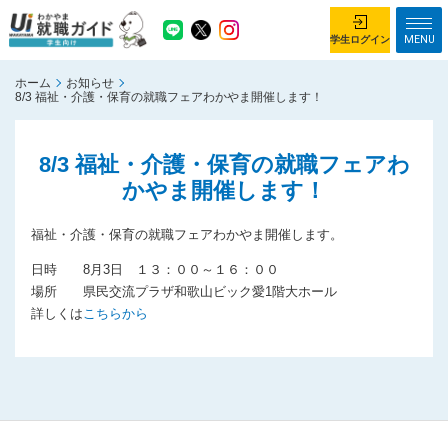
MENU
学生ログイン
ホーム
お知らせ
学生ログイン
8/3 福祉・介護・保育の就職フェアわかやま開催します！
ホーム
企業を探す
8/3 福祉・介護・保育の就職フェアわ
かやま開催します！
がっつり就業体験コース
ちょこっと仕事体験コース
イベント情報
はじめて利用する方へ
福祉・介護・保育の就職フェアわかやま開催します。
日時 8月3日 １３：００～１６：００
お知らせ
場所 県民交流プラザ和歌山ビック愛1階大ホール
詳しくは
こちらから
総合トップページ
がっつり就業体験コース トップ
ちょこっと仕事体験コース トップ
お問い合わせ
サイトマップ
利用規約