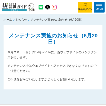
MENU
学生ログイン
ホーム
お知らせ
メンテナンス実施のお知らせ（6月20日）
学生ログイン
メンテナンス実施のお知らせ（6月20
ホーム
企業を探す
日）
がっつり就業体験コース
ちょこっと仕事体験コース
６月２０日（月）の19時～21時に、当ウェブサイトのメンテナン
イベント情報
はじめて利用する方へ
スを行います。
お知らせ
メンテナンス中はウェブサイトへアクセスできなくなりますので
ご注意ください。
総合トップページ
ご不便をおかけいたしますがよろしくお願いいたします。
がっつり就業体験コース トップ
ちょこっと仕事体験コース トップ
お問い合わせ
サイトマップ
利用規約