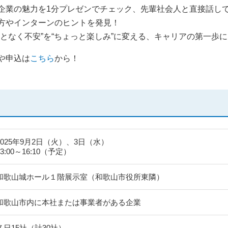
企業の魅力を1分プレゼンでチェック、先輩社会人と直接話し
方やインターンのヒントを発見！
んとなく不安”を“ちょっと楽しみ”に変える、キャリアの第一歩
や申込は
こちら
から！
2025年9月2日（火）、3日（水）
13:00～16:10（予定）
和歌山城ホール１階展示室（和歌山市役所東隣）
和歌山市内に本社または事業者がある企業
各日15社（計30社）