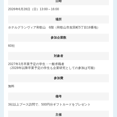
日時
2026年6月28日（日）13:00～16:00
場所
ホテルグランヴィア和歌山 6階（和歌山市友田町5丁目18番地）
参加企業数
60社
対象者
2027年3月卒業予定の学生・一般求職者
（2028年以降卒業予定の学生も企業研究としての参加は可能）
参加費
無料
備考
3社以上ブース訪問で、500円分ギフトカードをプレゼント
主催