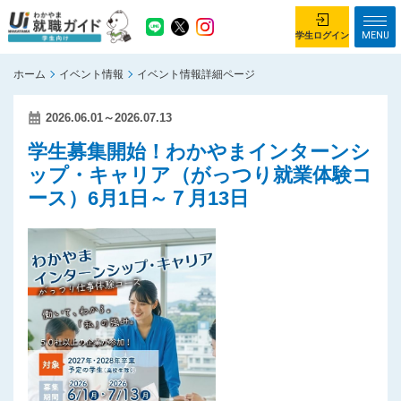
MENU
学生ログイン
ホーム
イベント情報
イベント情報詳細ページ
学生ログイン
2026.06.01～2026.07.13
ホーム
企業を探す
学生募集開始！わかやまインターンシ
ップ・キャリア（がっつり就業体験コ
がっつり就業体験コース
ちょこっと仕事体験コース
ース）6月1日～７月13日
イベント情報
はじめて利用する方へ
お知らせ
総合トップページ
がっつり就業体験コース トップ
ちょこっと仕事体験コース トップ
お問い合わせ
サイトマップ
利用規約