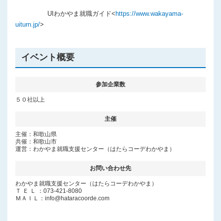
UIわかやま就職ガイド<
https://www.wakayama-
uiturn.jp/
>
イベント概要
参加企業数
５０社以上
主催
主催：和歌山県
共催：和歌山市
運営：わかやま就職支援センター（はたらコーデわかやま）
お問い合わせ先
わかやま就職支援センター（はたらコーデわかやま）
Ｔ Ｅ Ｌ ：073-421-8080
ＭＡＩＬ：info@hataracoorde.com