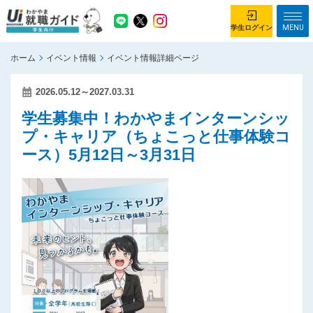
MENU
学生ログイン
ホーム
イベント情報
イベント情報詳細ページ
学生ログイン
2026.05.12～2027.03.31
ホーム
企業を探す
学生募集中！わかやまインターンシッ
プ・キャリア（ちょこっと仕事体験コ
がっつり就業体験コース
ちょこっと仕事体験コース
ース）5月12日～3月31日
イベント情報
はじめて利用する方へ
お知らせ
総合トップページ
がっつり就業体験コース トップ
ちょこっと仕事体験コース トップ
お問い合わせ
サイトマップ
利用規約