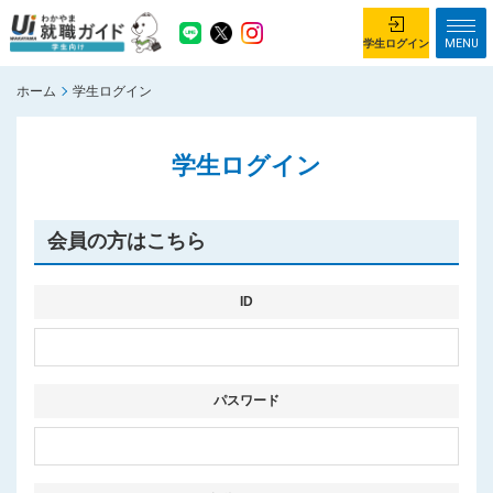
MENU
学生ログイン
ホーム
学生ログイン
学生ログイン
学生ログイン
ホーム
企業を探す
がっつり就業体験コース
ちょこっと仕事体験コース
会員の方はこちら
イベント情報
はじめて利用する方へ
お知らせ
ID
総合トップページ
がっつり就業体験コース トップ
パスワード
ちょこっと仕事体験コース トップ
お問い合わせ
サイトマップ
利用規約