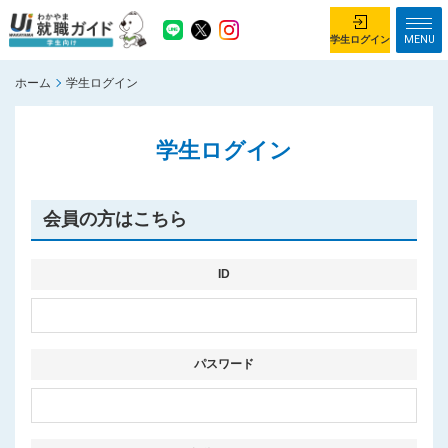
MENU
学生ログイン
ホーム
学生ログイン
学生ログイン
学生ログイン
ホーム
企業を探す
がっつり就業体験コース
ちょこっと仕事体験コース
会員の方はこちら
イベント情報
はじめて利用する方へ
お知らせ
ID
総合トップページ
がっつり就業体験コース トップ
パスワード
ちょこっと仕事体験コース トップ
お問い合わせ
サイトマップ
利用規約