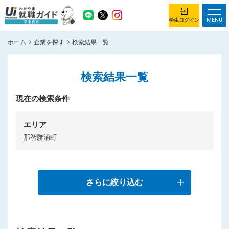
MENU
学生ログイン
ホーム
企業を探す
検索結果一覧
学生ログイン
検索結果一覧
ホーム
企業を探す
がっつり就業体験コース
現在の検索条件
ちょこっと仕事体験コース
イベント情報
はじめて利用する方へ
エリア
那智勝浦町
お知らせ
総合トップページ
がっつり就業体験コース トップ
さらに絞り込む
ちょこっと仕事体験コース トップ
お問い合わせ
サイトマップ
利用規約