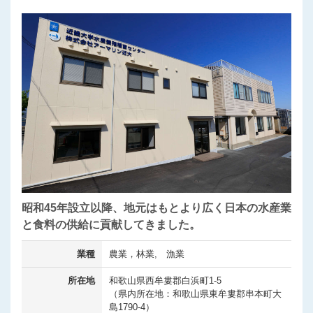
昭和45年設立以降、地元はもとより広く日本の水産業
と食料の供給に貢献してきました。
業種
農業，林業, 漁業
所在地
和歌山県西牟婁郡白浜町1-5
（県内所在地：和歌山県東牟婁郡串本町大
島1790-4）