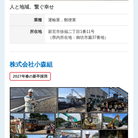
人と地域、繋ぐ幸せ
業種
運輸業，郵便業
所在地
新宮市徐福二丁目1番11号
（県内所在地：御坊市薗37番地）
株式会社小森組
2027年春の新卒採用