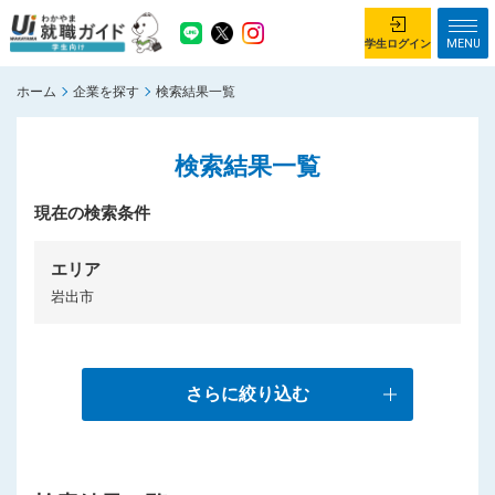
MENU
学生ログイン
ホーム
企業を探す
検索結果一覧
学生ログイン
検索結果一覧
ホーム
企業を探す
がっつり就業体験コース
現在の検索条件
ちょこっと仕事体験コース
イベント情報
はじめて利用する方へ
エリア
岩出市
お知らせ
総合トップページ
がっつり就業体験コース トップ
さらに絞り込む
ちょこっと仕事体験コース トップ
お問い合わせ
サイトマップ
利用規約