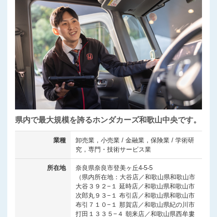
県内で最大規模を誇るホンダカーズ和歌山中央です。
業種
卸売業，小売業 / 金融業，保険業 / 学術研
究，専門・技術サービス業
所在地
奈良県奈良市登美ヶ丘4-5-5
（県内所在地：大谷店／和歌山県和歌山市
大谷３９２−１ 延時店／和歌山県和歌山市
次郎丸９３−１ 布引店／和歌山県和歌山市
布引７１０−１ 那賀店／和歌山県紀の川市
打田１３３５−４ 朝来店／和歌山県西牟婁