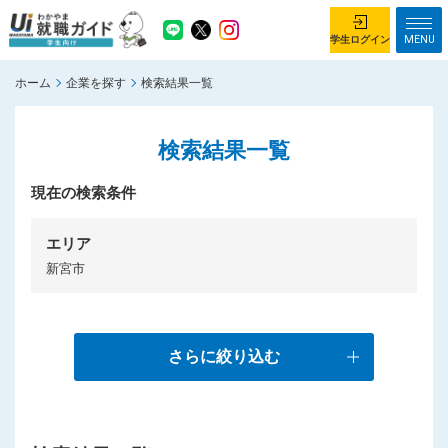
MENU
学生ログイン
ホーム
企業を探す
検索結果一覧
学生ログイン
検索結果一覧
ホーム
企業を探す
がっつり就業体験コース
現在の検索条件
ちょこっと仕事体験コース
イベント情報
はじめて利用する方へ
エリア
新宮市
お知らせ
総合トップページ
がっつり就業体験コース トップ
さらに絞り込む
ちょこっと仕事体験コース トップ
お問い合わせ
サイトマップ
利用規約