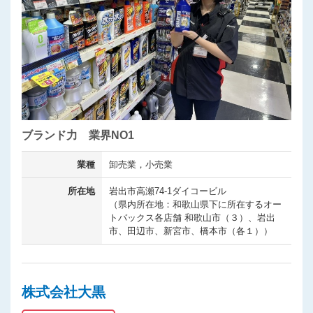
ブランド力 業界NO1
業種
卸売業，小売業
所在地
岩出市高瀬74-1ダイコービル
（県内所在地：和歌山県下に所在するオー
トバックス各店舗 和歌山市（３）、岩出
市、田辺市、新宮市、橋本市（各１））
株式会社大黒