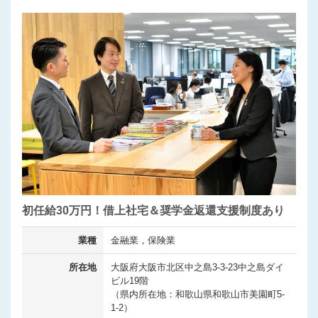
初任給30万円！借上社宅＆奨学金返還支援制度あり
業種
金融業，保険業
所在地
大阪府大阪市北区中之島3-3-23中之島ダイ
ビル19階
（県内所在地：和歌山県和歌山市美園町5-
1-2）