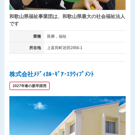
和歌山県福祉事業団は、和歌山県最大の社会福祉法人
です
業種
医療，福祉
所在地
上富田町岩田2456-1
株式会社ﾒﾃﾞｨｶﾙ･ｷﾞｱ･ｴｸｳｨﾌﾟﾒﾝﾄ
2027年春の新卒採用