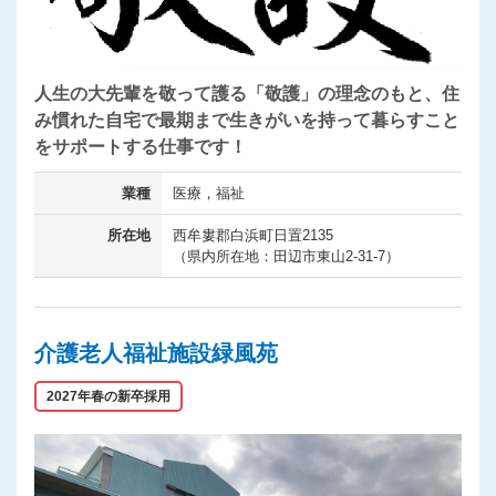
人生の大先輩を敬って護る「敬護」の理念のもと、住
み慣れた自宅で最期まで生きがいを持って暮らすこと
をサポートする仕事です！
業種
医療，福祉
所在地
西牟婁郡白浜町日置2135
（県内所在地：田辺市東山2-31-7）
介護老人福祉施設緑風苑
2027年春の新卒採用