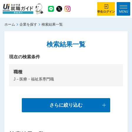
MENU
学生ログイン
ホーム
企業を探す
検索結果一覧
学生ログイン
検索結果一覧
ホーム
企業を探す
がっつり就業体験コース
現在の検索条件
ちょこっと仕事体験コース
イベント情報
はじめて利用する方へ
職種
J－医療・福祉系専門職
お知らせ
総合トップページ
がっつり就業体験コース トップ
さらに絞り込む
ちょこっと仕事体験コース トップ
お問い合わせ
サイトマップ
利用規約