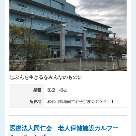
じぶんを生きるをみんなのものに
業種
医療，福祉
所在地
和歌山県海南市孟子字波免７０９－１
医療法人同仁会 老人保健施設カルフー