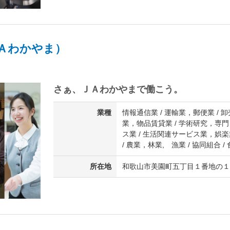
Ａわかやま）
さぁ、ＪＡわかやまで働こう。
業種
情報通信業 / 運輸業，郵便業 / 卸
業，物品賃貸業 / 学術研究，専門
ス業 / 生活関連サービス業，娯楽
/ 農業，林業, 漁業 / 協同組合 
所在地
和歌山市美園町五丁目１番地の１