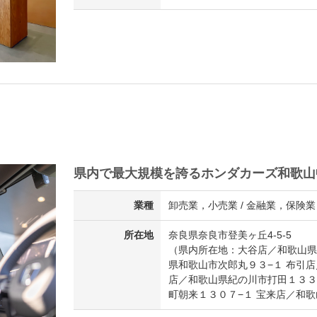
県内で最大規模を誇るホンダカーズ和歌山
業種
卸売業，小売業 / 金融業，保険業
所在地
奈良県奈良市登美ヶ丘4-5-5
（県内所在地：大谷店／和歌山県
県和歌山市次郎丸９３−１ 布引店
店／和歌山県紀の川市打田１３３
町朝来１３０７−１ 宝来店／和