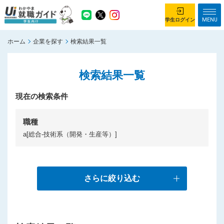
MENU
学生ログイン
ホーム
企業を探す
検索結果一覧
学生ログイン
検索結果一覧
ホーム
企業を探す
がっつり就業体験コース
現在の検索条件
ちょこっと仕事体験コース
イベント情報
はじめて利用する方へ
職種
a[総合-技術系（開発・生産等）]
お知らせ
総合トップページ
がっつり就業体験コース トップ
さらに絞り込む
ちょこっと仕事体験コース トップ
お問い合わせ
サイトマップ
利用規約