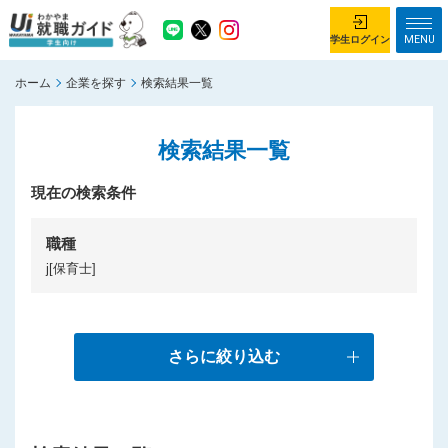
MENU
学生ログイン
ホーム
企業を探す
検索結果一覧
学生ログイン
検索結果一覧
ホーム
企業を探す
がっつり就業体験コース
現在の検索条件
ちょこっと仕事体験コース
イベント情報
はじめて利用する方へ
職種
j[保育士]
お知らせ
総合トップページ
がっつり就業体験コース トップ
さらに絞り込む
ちょこっと仕事体験コース トップ
お問い合わせ
サイトマップ
利用規約