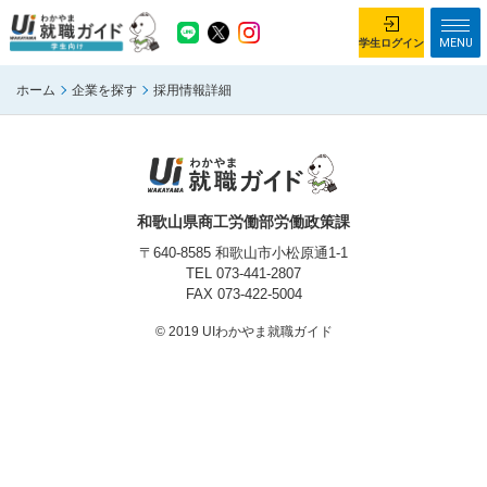
MENU
学生ログイン
ホーム
企業を探す
採用情報詳細
学生ログイン
ホーム
企業を探す
がっつり就業体験コース
ちょこっと仕事体験コース
和歌山県商工労働部労働政策課
イベント情報
はじめて利用する方へ
〒640-8585 和歌山市小松原通1-1
TEL
073-441-2807
FAX 073-422-5004
お知らせ
© 2019 UIわかやま就職ガイド
総合トップページ
がっつり就業体験コース トップ
ちょこっと仕事体験コース トップ
お問い合わせ
サイトマップ
利用規約