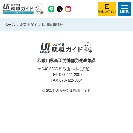
MENU
学生ログイン
ホーム
企業を探す
採用情報詳細
学生ログイン
ホーム
企業を探す
がっつり就業体験コース
ちょこっと仕事体験コース
和歌山県商工労働部労働政策課
イベント情報
はじめて利用する方へ
〒640-8585 和歌山市小松原通1-1
TEL
073-441-2807
FAX 073-422-5004
お知らせ
© 2019 UIわかやま就職ガイド
総合トップページ
がっつり就業体験コース トップ
ちょこっと仕事体験コース トップ
お問い合わせ
サイトマップ
利用規約