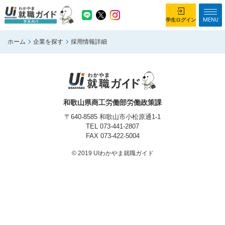
MENU
学生ログイン
ホーム
企業を探す
採用情報詳細
学生ログイン
ホーム
企業を探す
がっつり就業体験コース
ちょこっと仕事体験コース
和歌山県商工労働部労働政策課
イベント情報
はじめて利用する方へ
〒640-8585 和歌山市小松原通1-1
TEL
073-441-2807
FAX 073-422-5004
お知らせ
© 2019 UIわかやま就職ガイド
総合トップページ
がっつり就業体験コース トップ
ちょこっと仕事体験コース トップ
お問い合わせ
サイトマップ
利用規約