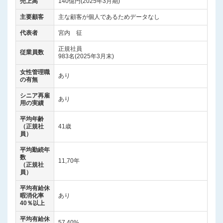
売上高
140億円(2025年3月期)
主要顧客
主な顧客が個人であるためデータなし
代表者
宮内 征
正規社員
従業員数
983名(2025年3月末)
女性管理職
あり
の有無
シニア再雇
あり
用の実績
平均年齢
（正規社
41歳
員）
平均勤続年
数
11,70年
（正規社
員）
平均有給休
暇消化率
あり
40％以上
平均有給休
57.40%