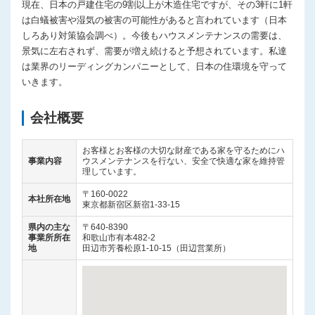
現在、日本の戸建住宅の9割以上が木造住宅ですが、その3軒に1軒
は白蟻被害や湿気の被害の可能性があると言われています（日本
しろあり対策協会調べ）。今後もハウスメンテナンスの需要は、
景気に左右されず、需要が増え続けると予想されています。私達
は業界のリーディングカンパニーとして、日本の住環境を守って
いきます。
会社概要
お客様とお客様の大切な財産である家を守るためにハ
事業内容
ウスメンテナンスを行ない、安全で快適な家を維持管
理しています。
〒160-0022
本社所在地
東京都新宿区新宿1-33-15
県内の主な
〒640-8390
事業所所在
和歌山市有本482-2
地
田辺市芳養松原1-10-15（田辺営業所）