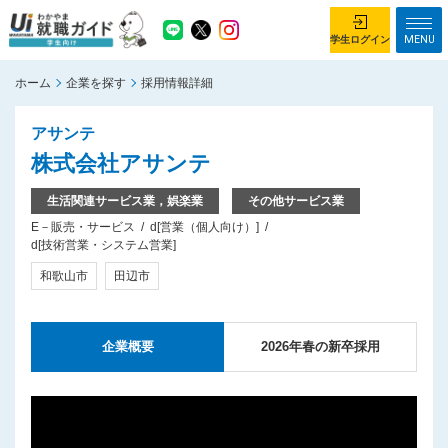
MENU
学生ログイン
ホーム
企業を探す
採用情報詳細
学生ログイン
アサンテ
ホーム
企業を探す
株式会社アサンテ
がっつり就業体験コース
ちょこっと仕事体験コース
生活関連サービス業，娯楽業
その他サービス業
E－販売・サービス
d[営業（個人向け）]
イベント情報
はじめて利用する方へ
d[技術営業・システム営業]
お知らせ
和歌山市
田辺市
総合トップページ
がっつり就業体験コース トップ
企業概要
2026年春の新卒採用
ちょこっと仕事体験コース トップ
お問い合わせ
サイトマップ
利用規約