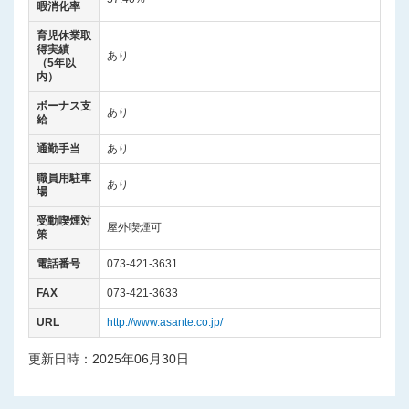
暇消化率
育児休業取
得実績
あり
（5年以
内）
ボーナス支
あり
給
通勤手当
あり
職員用駐車
あり
場
受動喫煙対
屋外喫煙可
策
電話番号
073-421-3631
FAX
073-421-3633
URL
http://www.asante.co.jp/
更新日時：2025年06月30日