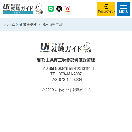
MENU
学生ログイン
ホーム
企業を探す
採用情報詳細
学生ログイン
ホーム
企業を探す
がっつり就業体験コース
ちょこっと仕事体験コース
和歌山県商工労働部労働政策課
イベント情報
はじめて利用する方へ
〒640-8585 和歌山市小松原通1-1
TEL
073-441-2807
FAX 073-422-5004
お知らせ
© 2019 UIわかやま就職ガイド
総合トップページ
がっつり就業体験コース トップ
ちょこっと仕事体験コース トップ
お問い合わせ
サイトマップ
利用規約