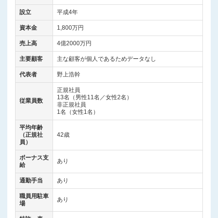
設立
平成4年
資本金
1,800万円
売上高
4億2000万円
主要顧客
主な顧客が個人であるためデータなし
代表者
野上浩幹
正規社員
13名（男性11名／女性2名）
従業員数
非正規社員
1名（女性1名）
平均年齢
（正規社
42歳
員）
ボーナス支
あり
給
通勤手当
あり
職員用駐車
あり
場