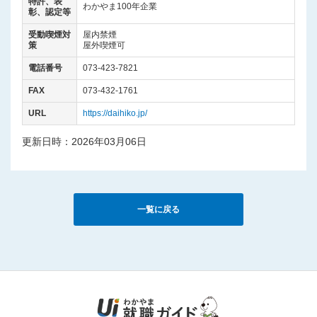
特許、表
わかやま100年企業
彰、認定等
受動喫煙対
屋内禁煙
策
屋外喫煙可
電話番号
073-423-7821
FAX
073‐432‐1761
URL
https://daihiko.jp/
更新日時：2026年03月06日
一覧に戻る