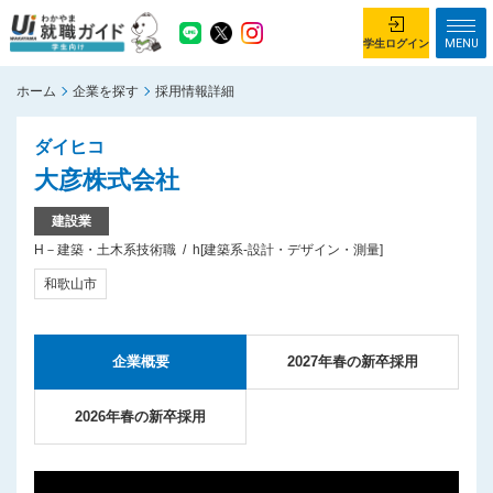
MENU
学生ログイン
ホーム
企業を探す
採用情報詳細
学生ログイン
ダイヒコ
ホーム
企業を探す
大彦株式会社
がっつり就業体験コース
ちょこっと仕事体験コース
建設業
H－建築・土木系技術職
h[建築系-設計・デザイン・測量]
イベント情報
はじめて利用する方へ
和歌山市
お知らせ
総合トップページ
企業概要
2027年春の新卒採用
がっつり就業体験コース トップ
ちょこっと仕事体験コース トップ
2026年春の新卒採用
お問い合わせ
サイトマップ
利用規約