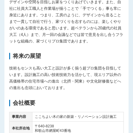
デザインや空間を目指しお家をつくりあげていきます。また、自
社に社員大工職人と作業場が揃うことで「手でつくる」事も常に
身近にあります。つまり、工房のように、デザインから造ること
まで一貫して自社で行う、家づくりを志すものには、楽しくやり
がいのある環境であると思います。超ベテランから20歳代の社員
大工（4人）まで、月一回の会議などでは皆で意見を出し合うフラ
ットな組織の、家づくりプロ集団であります。
将来の展望
技術もセンスも高い大工と設計が多く揃う超プロ集団を目指して
います。設計施工の高い技術技術力を活かして、現エリア以外の
高価格帯の住宅市場への進出（北摂・関東）や文化財修復などへ
の進出も念頭においております。
会社概要
事業内容
ここちよい木の家の新築・リノベーション設計施工
〒640-8238
本社所在地
和歌山市網屋町43番地