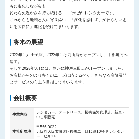
もに進化しながらも、
変わらぬ温かさを持ち続ける——それがFレンタカーです。
これからも地域と人に寄り添い、「変化を恐れず、変わらない思
いを大切に」進化を続けてまいります。
将来の展望
2022年に八王子店、2023年には岡山店がオープンし、中部地方へ
進出。
そして2025年9月には、新たに神戸三田店がオープンしました。
お客様からのより多くのニーズに応えるべく、さらなる店舗展開
とサービスの向上を目指してまいります。
会社概要
レンタカー、オートリース、損害保険代理店、新車・
事業内容
中古車販売
〒556-0022
本社所在地
大阪府大阪市浪速区桜川二丁目11番10号 Ｆレンタカ
ー・ビル2Ｆ