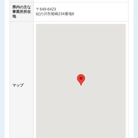
県内の主な
〒649-6423
事業所所在
紀の川市尾崎234番地6
地
マップ