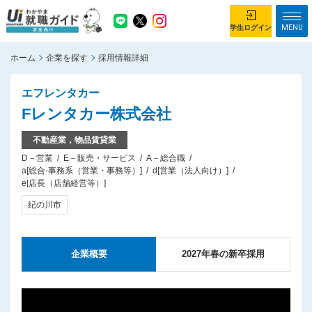
MENU
学生ログイン
ホーム
企業を探す
採用情報詳細
学生ログイン
エフレンタカー
ホーム
企業を探す
Fレンタカー株式会社
がっつり就業体験コース
ちょこっと仕事体験コース
不動産業，物品賃貸業
D－営業
E－販売・サービス
A－総合職
イベント情報
はじめて利用する方へ
a[総合-事務系（営業・事務等）]
d[営業（法人向け）]
e[店長（店舗経営等）]
お知らせ
紀の川市
総合トップページ
がっつり就業体験コース トップ
企業概要
2027年春の新卒採用
ちょこっと仕事体験コース トップ
お問い合わせ
サイトマップ
利用規約