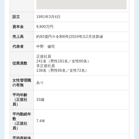
設立
1991年3月4日
資本金
9,900万円
売上高
約92億円※令和6年(2024年)12月決算値
代表者
中野 健司
正規社員
241名（男性181名／女性60名）
従業員数
非正規社員
138名（男性66名／女性72名）
女性管理職
あり
の有無
平均年齢
（正規社
33歳
員）
平均勤続年
数
7.4年
（正規社
員）
平均有給休