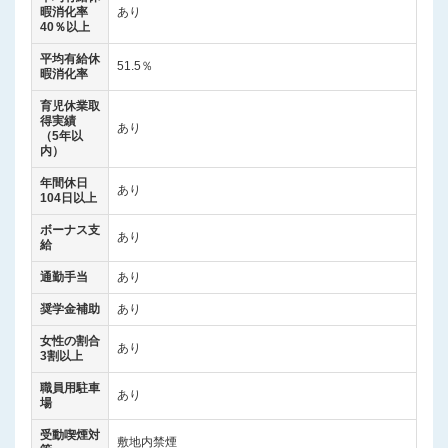
暇消化率
あり
40％以上
平均有給休
51.5％
暇消化率
育児休業取
得実績
あり
（5年以
内）
年間休日
あり
104日以上
ボーナス支
あり
給
通勤手当
あり
奨学金補助
あり
女性の割合
あり
3割以上
職員用駐車
あり
場
受動喫煙対
敷地内禁煙