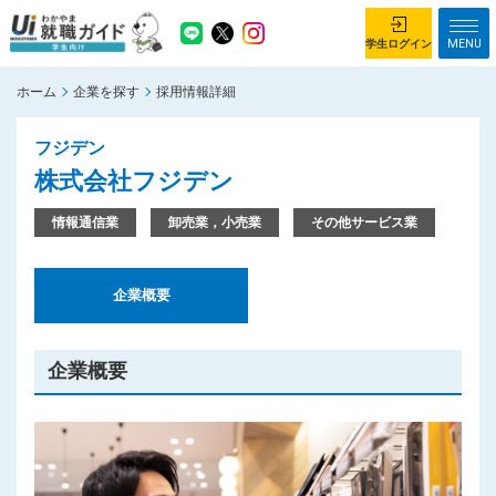
MENU
学生ログイン
ホーム
企業を探す
採用情報詳細
学生ログイン
フジデン
ホーム
企業を探す
株式会社フジデン
がっつり就業体験コース
ちょこっと仕事体験コース
情報通信業
卸売業，小売業
その他サービス業
イベント情報
はじめて利用する方へ
企業概要
お知らせ
総合トップページ
企業概要
がっつり就業体験コース トップ
ちょこっと仕事体験コース トップ
お問い合わせ
サイトマップ
利用規約