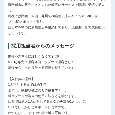
携帯端末の販売にとどまらぬ幅広いサービスで順調に業績を拡大
し、
現在では関西、四国、九州で80店舗以上のau Style・auショッ
プ・UQスポットを運営。
西日本を中心に新規出店を継続しており、現在進行形で成長拡大
しています。
採用担当者からのメッセージ
携帯やスマホに詳しくなくてもOK！
au/UQ専売代理店全国トップの代理店として
基礎からしっかり学べる環境を整えています。
【入社後の流れ】
1人立ちするまでは約半年！
まずは、挨拶や敬語などの接客マナー、
料金プランや端末の使用方法などを学びます。
店舗では新人1人に対して教育係の先輩が1人ついて、
OJTでしっかりとサポートしますので、
わからないことはその場で解決可能です。