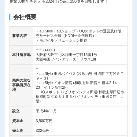
創業30周年を迎える2024年に売上350億を目指します！
会社概要
・au Style・auショップ・UQスポットの運営及び販
事業内容
売サービス全般（KDDI一次代理店）
・モバイルソリューション提案
〒530-0001
本社所在地
大阪府大阪市北区梅田一丁目13番1号
大阪梅田ツインタワーズ・サウス19F
〒
・au Style 田辺バイパス (和歌山県 田辺市 下万呂５７
９－３)
県内の主な
・au Style イオン新宮 (和歌山県 新宮市 橋本2-14-
事業所所在
23 イオン新宮2F)
地
・UQスポット パビリオンシティ田辺(和歌山県田辺市
稲成町新江原３１６５パビリオンシティ田辺Ｃ館 １
階)
設立
平成4年11月
資本金
3,500万円
売上高
322億円