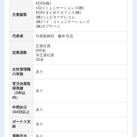
KDDI(株)
UQコミュニケーションズ(株)
KDDI まとめてオフィス(株)
主要顧客
(株)ジュピターテレコム
(株)ベイ・コミュニケーションズ
(株)オプテージ
代表者
代表取締役 藤井 壮志
正規社員
600名
従業員数
非正規社員
50名
女性管理職
あり
の有無
育児休業取
得実績
あり
（5年以
内）
年間休日
あり
104日以上
ボーナス支
あり
給
通勤手当
あり