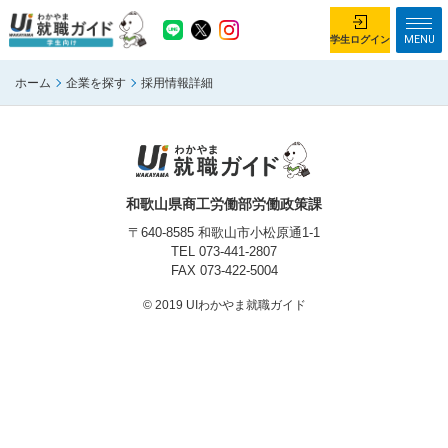
MENU
学生ログイン
ホーム
企業を探す
採用情報詳細
学生ログイン
ホーム
企業を探す
がっつり就業体験コース
ちょこっと仕事体験コース
和歌山県商工労働部労働政策課
イベント情報
はじめて利用する方へ
〒640-8585 和歌山市小松原通1-1
TEL
073-441-2807
FAX 073-422-5004
お知らせ
© 2019 UIわかやま就職ガイド
総合トップページ
がっつり就業体験コース トップ
ちょこっと仕事体験コース トップ
お問い合わせ
サイトマップ
利用規約