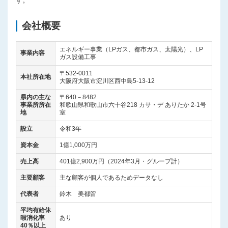
す。
会社概要
エネルギー事業（LPガス、都市ガス、太陽光）、LP
事業内容
ガス設備工事
〒532-0011
本社所在地
大阪府大阪市淀川区西中島5-13-12
県内の主な
〒640－8482
事業所所在
和歌山県和歌山市六十谷218 カサ・デ ありたか 2-1号
地
室
設立
令和3年
資本金
1億1,000万円
売上高
401億2,900万円（2024年3月・グループ計）
主要顧客
主な顧客が個人であるためデータなし
代表者
鈴木 美都留
平均有給休
暇消化率
あり
40％以上