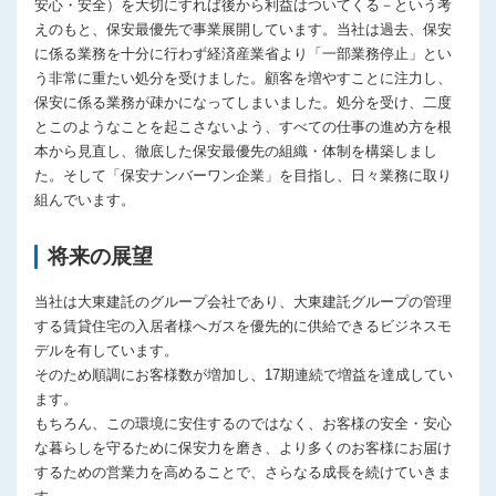
安心・安全）を大切にすれば後から利益はついてくる－という考
えのもと、保安最優先で事業展開しています。当社は過去、保安
に係る業務を十分に行わず経済産業省より「一部業務停止」とい
う非常に重たい処分を受けました。顧客を増やすことに注力し、
保安に係る業務が疎かになってしまいました。処分を受け、二度
とこのようなことを起こさないよう、すべての仕事の進め方を根
本から見直し、徹底した保安最優先の組織・体制を構築しまし
た。そして「保安ナンバーワン企業」を目指し、日々業務に取り
組んでいます。
将来の展望
当社は大東建託のグループ会社であり、大東建託グループの管理
する賃貸住宅の入居者様へガスを優先的に供給できるビジネスモ
デルを有しています。
そのため順調にお客様数が増加し、17期連続で増益を達成してい
ます。
もちろん、この環境に安住するのではなく、お客様の安全・安心
な暮らしを守るために保安力を磨き、より多くのお客様にお届け
するための営業力を高めることで、さらなる成長を続けていきま