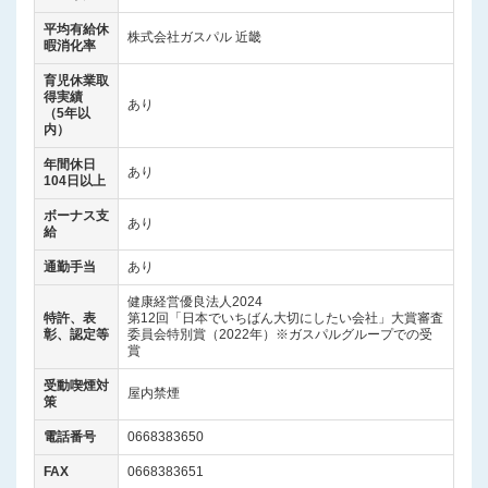
平均有給休
株式会社ガスパル 近畿
暇消化率
育児休業取
得実績
あり
（5年以
内）
年間休日
あり
104日以上
ボーナス支
あり
給
通勤手当
あり
健康経営優良法人2024
特許、表
第12回「日本でいちばん大切にしたい会社」大賞審査
彰、認定等
委員会特別賞（2022年）※ガスパルグループでの受
賞
受動喫煙対
屋内禁煙
策
電話番号
0668383650
FAX
0668383651