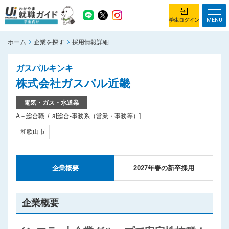
MENU
学生ログイン
ホーム
企業を探す
採用情報詳細
学生ログイン
ガスパルキンキ
ホーム
企業を探す
株式会社ガスパル近畿
がっつり就業体験コース
ちょこっと仕事体験コース
電気・ガス・水道業
A－総合職
a[総合-事務系（営業・事務等）]
イベント情報
はじめて利用する方へ
和歌山市
お知らせ
総合トップページ
企業概要
2027年春の新卒採用
がっつり就業体験コース トップ
ちょこっと仕事体験コース トップ
企業概要
お問い合わせ
サイトマップ
利用規約