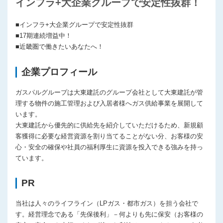
インフラ+大企業グループで安定性抜群！
プライバシーポリシー
■インフラ+大企業グループで安定性抜群
■17期連続増益中！
■近畿圏で働きたいあなたへ！
企業プロフィール
ガスパルグループは大東建託のグループ会社として大東建託が管
理する物件の施工管理および入居者様へガス供給事業を展開して
います。
大東建託から優先的に供給先を紹介していただけるため、新規顧
客獲得に必要な経営資源を割り当てることがない分、お客様の安
心・安全の確保や社員の福利厚生に資源を投入できる強みを持っ
ています。
PR
当社は人々のライフライン（LPガス・都市ガス）を担う会社で
す。経営理念である「先保後利」－何よりも先に保安（お客様の