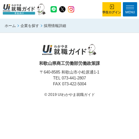
MENU
学生ログイン
ホーム
企業を探す
採用情報詳細
学生ログイン
ホーム
企業を探す
がっつり就業体験コース
ちょこっと仕事体験コース
和歌山県商工労働部労働政策課
イベント情報
はじめて利用する方へ
〒640-8585 和歌山市小松原通1-1
TEL
073-441-2807
FAX 073-422-5004
お知らせ
© 2019 UIわかやま就職ガイド
総合トップページ
がっつり就業体験コース トップ
ちょこっと仕事体験コース トップ
お問い合わせ
サイトマップ
利用規約