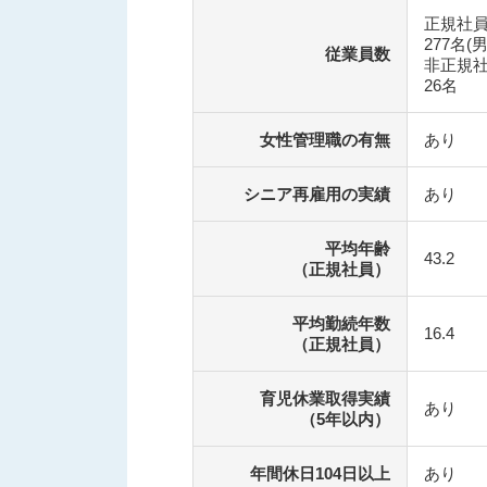
正規社
277名(
従業員数
非正規
26名
女性管理職の有無
あり
シニア再雇用の実績
あり
平均年齢
43.2
（正規社員）
平均勤続年数
16.4
（正規社員）
育児休業取得実績
あり
（5年以内）
年間休日104日以上
あり