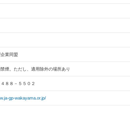
躍企業同盟
則禁煙。ただし、適用除外の場所あり
－４８８－５５０２
ww.ja-gp-wakayama.or.jp/