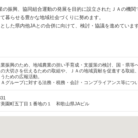
業の振興、協同組合運動の発展を目的に設立されたＪＡの機関
して暮らせる豊かな地域社会づくりに努めます。
とした県内他JAとの合併に向けて、検討・協議を進めていま
農業振興のため、地域農業の担い手育成・支援策の検討、国・県等
農の大切さを伝えるための取組や、ＪＡの地域貢献を促進する取組
らうための広報活動。
ＪＡグループに対する法務・税務・会計・コンプライアンス等につ
331
美園町五丁目１番地の１ 和歌山県JAビル