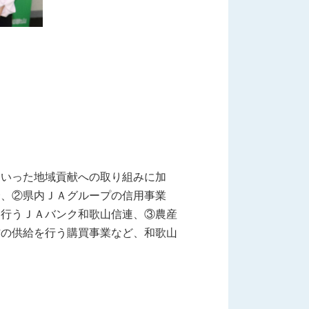
といった地域貢献への取り組みに加
会、②県内ＪＡグループの信用事業
を行うＪＡバンク和歌山信連、③農産
材の供給を行う購買事業など、和歌山