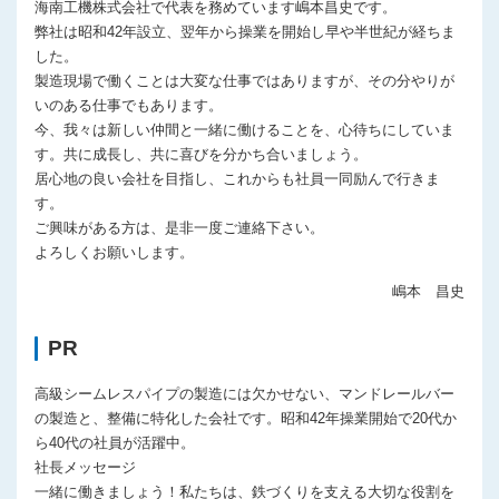
海南工機株式会社で代表を務めています嶋本昌史です。
弊社は昭和42年設立、翌年から操業を開始し早や半世紀が経ちま
した。
製造現場で働くことは大変な仕事ではありますが、その分やりが
いのある仕事でもあります。
今、我々は新しい仲間と一緒に働けることを、心待ちにしていま
す。共に成長し、共に喜びを分かち合いましょう。
居心地の良い会社を目指し、これからも社員一同励んで行きま
す。
ご興味がある方は、是非一度ご連絡下さい。
よろしくお願いします。
嶋本 昌史
PR
高級シームレスパイプの製造には欠かせない、マンドレールバー
の製造と、整備に特化した会社です。昭和42年操業開始で20代か
ら40代の社員が活躍中。
社長メッセージ
一緒に働きましょう！私たちは、鉄づくりを支える大切な役割を