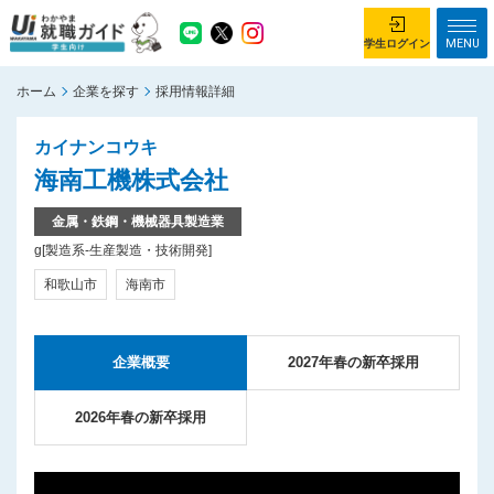
MENU
学生ログイン
ホーム
企業を探す
採用情報詳細
学生ログイン
カイナンコウキ
ホーム
企業を探す
海南工機株式会社
がっつり就業体験コース
ちょこっと仕事体験コース
金属・鉄鋼・機械器具製造業
g[製造系-生産製造・技術開発]
イベント情報
はじめて利用する方へ
和歌山市
海南市
お知らせ
総合トップページ
企業概要
2027年春の新卒採用
がっつり就業体験コース トップ
ちょこっと仕事体験コース トップ
2026年春の新卒採用
お問い合わせ
サイトマップ
利用規約