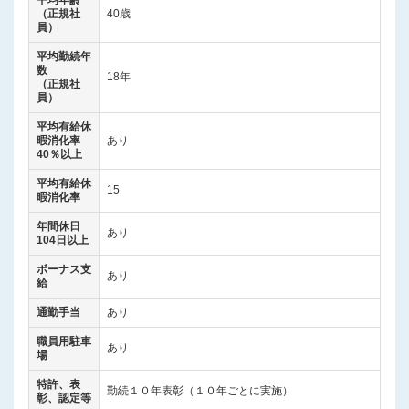
（正規社
40歳
員）
平均勤続年
数
18年
（正規社
員）
平均有給休
暇消化率
あり
40％以上
平均有給休
15
暇消化率
年間休日
あり
104日以上
ボーナス支
あり
給
通勤手当
あり
職員用駐車
あり
場
特許、表
勤続１０年表彰（１０年ごとに実施）
彰、認定等