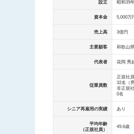
設立
昭和39
資本金
5,000万
売上高
3億円
主要顧客
和歌山
代表者
花岡 秀
正規社
32名（
従業員数
非正規
0名
シニア再雇用の実績
あり
平均年齢
49.6歳
（正規社員）