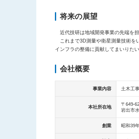
将来の展望
近代技研は地域開発事業の先端を担
これまで3D測量や衛星測量技術を
インフラの整備に貢献してまいりた
会社概要
事業内容
土木工
〒649-6
本社所在地
岩出市水
創業
昭和39年