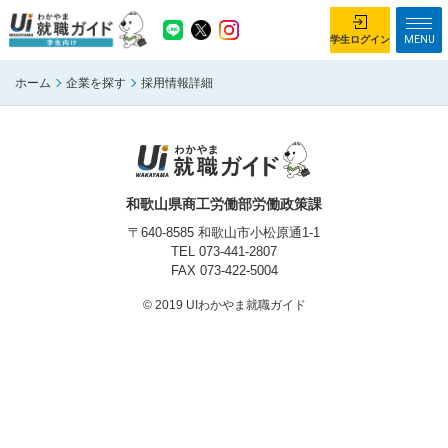
MENU
学生ログイン
ホーム
企業を探す
採用情報詳細
学生ログイン
ホーム
企業を探す
がっつり就業体験コース
ちょこっと仕事体験コース
和歌山県商工労働部労働政策課
イベント情報
はじめて利用する方へ
〒640-8585 和歌山市小松原通1-1
TEL
073-441-2807
FAX 073-422-5004
お知らせ
© 2019 UIわかやま就職ガイド
総合トップページ
がっつり就業体験コース トップ
ちょこっと仕事体験コース トップ
お問い合わせ
サイトマップ
利用規約