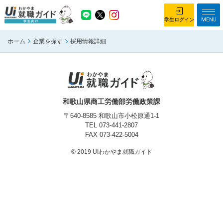
MENU
学生ログイン
ホーム
企業を探す
採用情報詳細
学生ログイン
ホーム
企業を探す
がっつり就業体験コース
ちょこっと仕事体験コース
和歌山県商工労働部労働政策課
イベント情報
はじめて利用する方へ
〒640-8585 和歌山市小松原通1-1
TEL
073-441-2807
FAX 073-422-5004
お知らせ
© 2019 UIわかやま就職ガイド
総合トップページ
がっつり就業体験コース トップ
ちょこっと仕事体験コース トップ
お問い合わせ
サイトマップ
利用規約