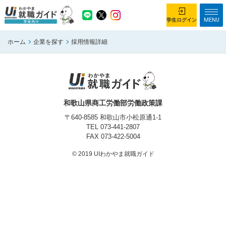
MENU
学生ログイン
ホーム
企業を探す
採用情報詳細
学生ログイン
ホーム
企業を探す
がっつり就業体験コース
ちょこっと仕事体験コース
和歌山県商工労働部労働政策課
イベント情報
はじめて利用する方へ
〒640-8585 和歌山市小松原通1-1
TEL
073-441-2807
FAX 073-422-5004
お知らせ
© 2019 UIわかやま就職ガイド
総合トップページ
がっつり就業体験コース トップ
ちょこっと仕事体験コース トップ
お問い合わせ
サイトマップ
利用規約