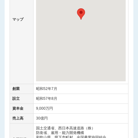
マップ
創業
昭和52年7月
設立
昭和57年8月
資本金
9,000万円
売上高
30億円
国土交通省、西日本高速道路（株）
防衛省、雇用・能力開発機構
和歌山県、県下市町村、全国農業協同組合