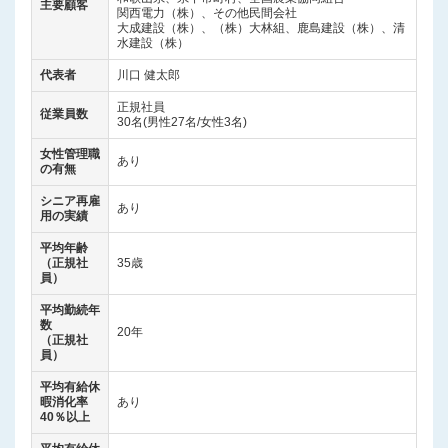
主要顧客
関西電力（株）、その他民間会社
大成建設（株）、（株）大林組、鹿島建設（株）、清
水建設（株）
代表者
川口 健太郎
正規社員
従業員数
30名(男性27名/女性3名)
女性管理職
あり
の有無
シニア再雇
あり
用の実績
平均年齢
（正規社
35歳
員）
平均勤続年
数
20年
（正規社
員）
平均有給休
暇消化率
あり
40％以上