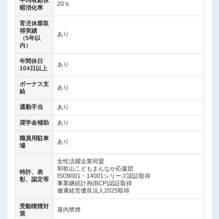
平均有給休
20％
暇消化率
育児休業取
得実績
あり
（5年以
内）
年間休日
あり
104日以上
ボーナス支
あり
給
通勤手当
あり
奨学金補助
あり
職員用駐車
あり
場
女性活躍企業同盟
和歌山こどもまんなか応援団
特許、表
ISO9001・14001シリーズ認証取得
彰、認定等
事業継続計画(BCP)認証取得
健康経営優良法人2025取得
受動喫煙対
屋内禁煙
策