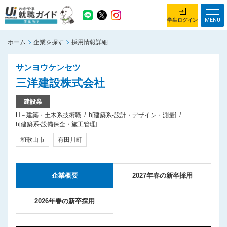
MENU
学生ログイン
ホーム
企業を探す
採用情報詳細
学生ログイン
サンヨウケンセツ
ホーム
企業を探す
三洋建設株式会社
がっつり就業体験コース
ちょこっと仕事体験コース
建設業
H－建築・土木系技術職
h[建築系-設計・デザイン・測量]
イベント情報
はじめて利用する方へ
h[建築系-設備保全・施工管理]
お知らせ
和歌山市
有田川町
総合トップページ
がっつり就業体験コース トップ
企業概要
2027年春の新卒採用
ちょこっと仕事体験コース トップ
お問い合わせ
2026年春の新卒採用
サイトマップ
利用規約