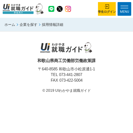
MENU
学生ログイン
ホーム
企業を探す
採用情報詳細
学生ログイン
ホーム
企業を探す
がっつり就業体験コース
ちょこっと仕事体験コース
和歌山県商工労働部労働政策課
イベント情報
はじめて利用する方へ
〒640-8585 和歌山市小松原通1-1
TEL
073-441-2807
FAX 073-422-5004
お知らせ
© 2019 UIわかやま就職ガイド
総合トップページ
がっつり就業体験コース トップ
ちょこっと仕事体験コース トップ
お問い合わせ
サイトマップ
利用規約