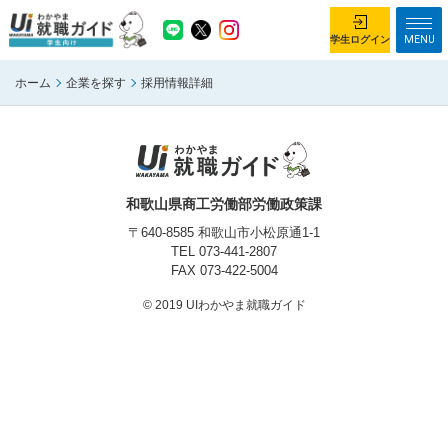
MENU
学生ログイン
ホーム
企業を探す
採用情報詳細
学生ログイン
ホーム
企業を探す
がっつり就業体験コース
ちょこっと仕事体験コース
和歌山県商工労働部労働政策課
イベント情報
はじめて利用する方へ
〒640-8585 和歌山市小松原通1-1
TEL
073-441-2807
FAX 073-422-5004
お知らせ
© 2019 UIわかやま就職ガイド
総合トップページ
がっつり就業体験コース トップ
ちょこっと仕事体験コース トップ
お問い合わせ
サイトマップ
利用規約