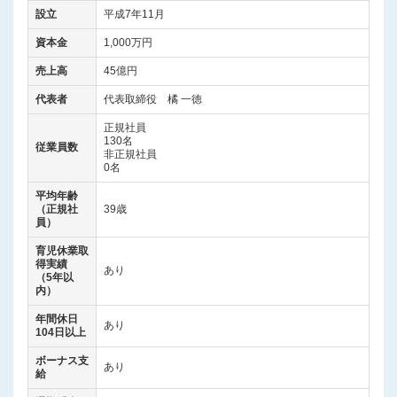
設立
平成7年11月
資本金
1,000万円
売上高
45億円
代表者
代表取締役 橘 一徳
正規社員
130名
従業員数
非正規社員
0名
平均年齢
（正規社
39歳
員）
育児休業取
得実績
あり
（5年以
内）
年間休日
あり
104日以上
ボーナス支
あり
給