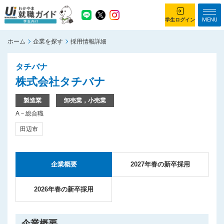
MENU
学生ログイン
ホーム
企業を探す
採用情報詳細
学生ログイン
タチバナ
ホーム
企業を探す
株式会社タチバナ
がっつり就業体験コース
ちょこっと仕事体験コース
製造業
卸売業，小売業
A－総合職
イベント情報
はじめて利用する方へ
田辺市
お知らせ
総合トップページ
企業概要
2027年春の新卒採用
がっつり就業体験コース トップ
ちょこっと仕事体験コース トップ
2026年春の新卒採用
お問い合わせ
サイトマップ
企業概要
利用規約