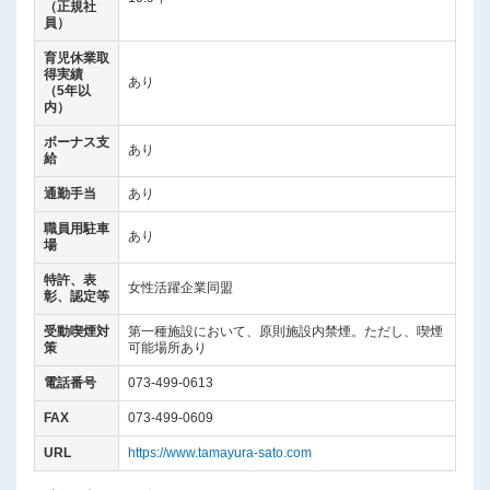
（正規社
員）
育児休業取
得実績
あり
（5年以
内）
ボーナス支
あり
給
通勤手当
あり
職員用駐車
あり
場
特許、表
女性活躍企業同盟
彰、認定等
受動喫煙対
第一種施設において、原則施設内禁煙。ただし、喫煙
策
可能場所あり
電話番号
073-499-0613
FAX
073-499-0609
URL
https://www.tamayura-sato.com