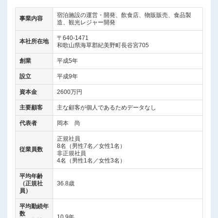
宿泊施設の運営・開発、飲食店、物販販売、食品製
事業内容
造、観光レジャー開発
〒640-1471
本社所在地
和歌山県海草郡紀美野町長谷宮705
創業
平成5年
設立
平成9年
資本金
2600万円
主要顧客
主な顧客が個人であるためデータなし
代表者
岡本 尚
正規社員
8名（男性7名／女性1名）
従業員数
非正規社員
4名（男性1名／女性3名）
平均年齢
（正規社
36.8歳
員）
平均勤続年
数
10.9年