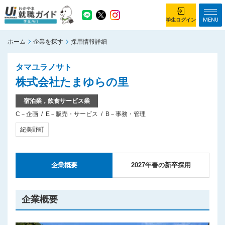
MENU
学生ログイン
ホーム
企業を探す
採用情報詳細
学生ログイン
タマユラノサト
ホーム
企業を探す
株式会社たまゆらの里
がっつり就業体験コース
ちょこっと仕事体験コース
宿泊業，飲食サービス業
C－企画
E－販売・サービス
B－事務・管理
イベント情報
はじめて利用する方へ
紀美野町
お知らせ
総合トップページ
企業概要
2027年春の新卒採用
がっつり就業体験コース トップ
ちょこっと仕事体験コース トップ
企業概要
お問い合わせ
サイトマップ
利用規約