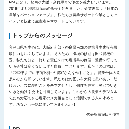
No1となり、紀南や大阪・奈良県まで販売を拡大しています。
2019年より地域特産品の販売も始めました。企業理念は「日本の
農業をバージョンアップ」。私たちは農業サポート企業としてア
イデアと技術で生産者をサポートしています。
トップからのメッセージ
和歌山県を中心に、大阪府南部・奈良県南部の農機具中古販売買
取に力を尽くしています。そのため、機械の修理は田和農機の
要。私たちほど、誇りと責任を持ち農機具の修理・整備を行って
いる会社は多くないはずと自負しております。私たちの目標は、
「2030年までに年商1億円の農家さんを作ること」。農業全体の発
展を心から願っています。私たちはお互いを大切に思いあい、助
け合い、共に歩むことを基本方針とし、個性を尊重し笑顔でいき
いきと働ける会社を目指しています。これからの農業のデジタル
化にも対応できる農家のメカ担当として活躍できる人を求めま
す。あなたも一緒に働いてみませんか！
代表取締役田和慎司