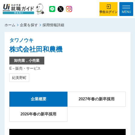
MENU
学生ログイン
ホーム
企業を探す
採用情報詳細
学生ログイン
タワノウキ
ホーム
企業を探す
株式会社田和農機
がっつり就業体験コース
ちょこっと仕事体験コース
卸売業，小売業
E－販売・サービス
イベント情報
はじめて利用する方へ
紀美野町
お知らせ
総合トップページ
企業概要
2027年春の新卒採用
がっつり就業体験コース トップ
ちょこっと仕事体験コース トップ
2026年春の新卒採用
お問い合わせ
サイトマップ
利用規約