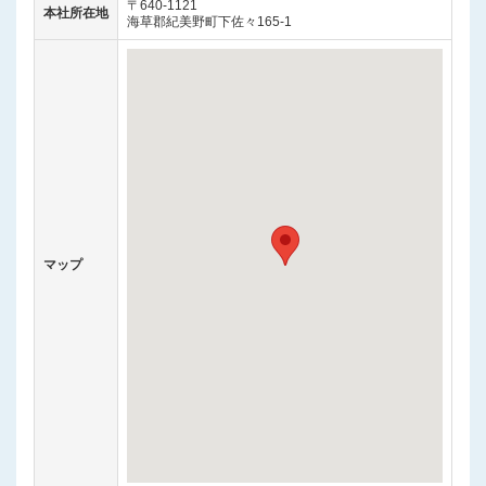
〒640-1121
本社所在地
海草郡紀美野町下佐々165-1
マップ