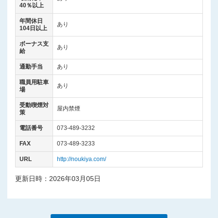
40％以上
年間休日
あり
104日以上
ボーナス支
あり
給
通勤手当
あり
職員用駐車
あり
場
受動喫煙対
屋内禁煙
策
電話番号
073-489-3232
FAX
073-489-3233
URL
http://noukiya.com/
更新日時：2026年03月05日