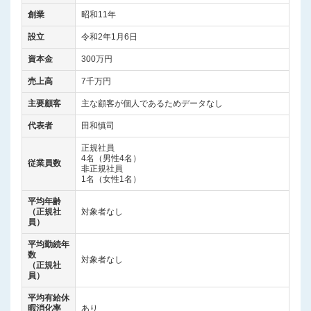
創業
昭和11年
設立
令和2年1月6日
資本金
300万円
売上高
7千万円
主要顧客
主な顧客が個人であるためデータなし
代表者
田和慎司
正規社員
4名（男性4名）
従業員数
非正規社員
1名（女性1名）
平均年齢
（正規社
対象者なし
員）
平均勤続年
数
対象者なし
（正規社
員）
平均有給休
暇消化率
あり