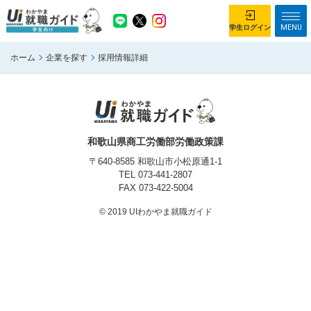
MENU
学生ログイン
ホーム
企業を探す
採用情報詳細
学生ログイン
ホーム
企業を探す
がっつり就業体験コース
ちょこっと仕事体験コース
和歌山県商工労働部労働政策課
イベント情報
はじめて利用する方へ
〒640-8585 和歌山市小松原通1-1
TEL
073-441-2807
FAX 073-422-5004
お知らせ
© 2019 UIわかやま就職ガイド
総合トップページ
がっつり就業体験コース トップ
ちょこっと仕事体験コース トップ
お問い合わせ
サイトマップ
利用規約