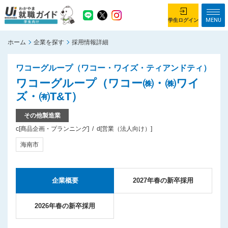
MENU
学生ログイン
ホーム
企業を探す
採用情報詳細
学生ログイン
ワコーグループ（ワコー・ワイズ・ティアンドティ）
ホーム
企業を探す
ワコーグループ（ワコー㈱・㈱ワイ
ズ・㈲T&T）
がっつり就業体験コース
ちょこっと仕事体験コース
その他製造業
イベント情報
はじめて利用する方へ
c[商品企画・プランニング]
d[営業（法人向け）]
お知らせ
海南市
総合トップページ
がっつり就業体験コース トップ
企業概要
2027年春の新卒採用
ちょこっと仕事体験コース トップ
お問い合わせ
2026年春の新卒採用
サイトマップ
利用規約