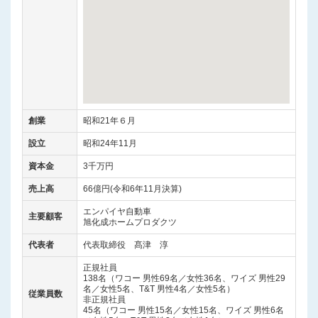
創業
昭和21年６月
設立
昭和24年11月
資本金
3千万円
売上高
66億円(令和6年11月決算)
エンパイヤ自動車
主要顧客
旭化成ホームプロダクツ
代表者
代表取締役 髙津 淳
正規社員
138名（ワコー 男性69名／女性36名、ワイズ 男性29
名／女性5名、T&T 男性4名／女性5名）
従業員数
非正規社員
45名（ワコー 男性15名／女性15名、ワイズ 男性6名