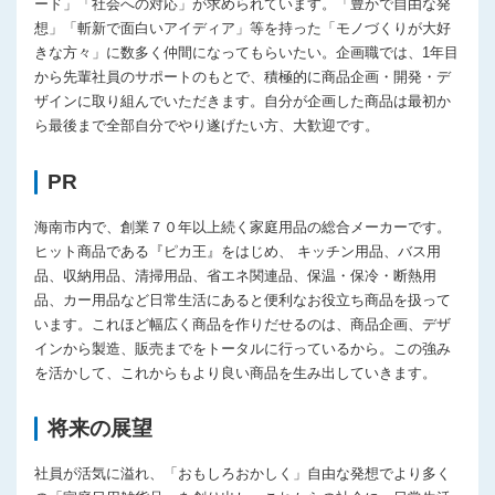
ード」「社会への対応」が求められています。「豊かで自由な発
想」「斬新で面白いアイディア」等を持った「モノづくりが大好
きな方々」に数多く仲間になってもらいたい。企画職では、1年目
から先輩社員のサポートのもとで、積極的に商品企画・開発・デ
ザインに取り組んでいただきます。自分が企画した商品は最初か
ら最後まで全部自分でやり遂げたい方、大歓迎です。
PR
海南市内で、創業７０年以上続く家庭用品の総合メーカーです。
ヒット商品である『ピカ王』をはじめ、 キッチン用品、バス用
品、収納用品、清掃用品、省エネ関連品、保温・保冷・断熱用
品、カー用品など日常生活にあると便利なお役立ち商品を扱って
います。これほど幅広く商品を作りだせるのは、商品企画、デザ
インから製造、販売までをトータルに行っているから。この強み
を活かして、これからもより良い商品を生み出していきます。
将来の展望
社員が活気に溢れ、「おもしろおかしく」自由な発想でより多く