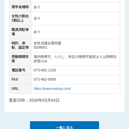
奨学金補助
あり
女性の割合
あり
3割以上
職員用駐車
あり
場
特許、表
女性活躍企業同盟
彰、認定等
ISO9001
受動喫煙対
屋内喫煙可。ただし、特定の喫煙可能室または喫煙目
策
的室のみ
電話番号
073-482-1230
FAX
073-482-0056
URL
https://www.wakog.com/
更新日時：2026年03月04日
一覧に戻る