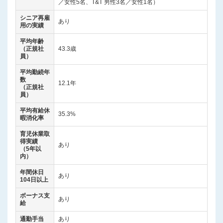
／女性5名、T&T 男性3名／女性1名）
シニア再雇
あり
用の実績
平均年齢
（正規社
43.3歳
員）
平均勤続年
数
12.1年
（正規社
員）
平均有給休
35.3%
暇消化率
育児休業取
得実績
あり
（5年以
内）
年間休日
あり
104日以上
ボーナス支
あり
給
通勤手当
あり