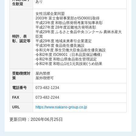
あり
生歓迎
女性活躍企業同盟
2003年 富士食研事業部がISO9001取得
平成23年度 和歌山県発明考案等知事表彰
平成27年度 28年度近畿地方発明表彰
平成29年度 ふるさと食品中央コンクール 農林水産大
特許、表
臣賞
彰、認定等
平成29年度 地域未来牽引企業選定
平成30年度 食品衛生優良施設
令和元年度 厚生労働大臣食品衛生優良施設
令和2年度 ISO9001（日本品質保証機構）
令和2年度 和歌山県食品衛生管理認定
令和2年度 和歌山1社1元気技術(うめ効果
受動喫煙対
屋内禁煙
策
屋外喫煙可
電話番号
073-482-1234
FAX
073-482-2244
URL
https://www.nakano-group.co.jp
更新日時：2026年06月25日