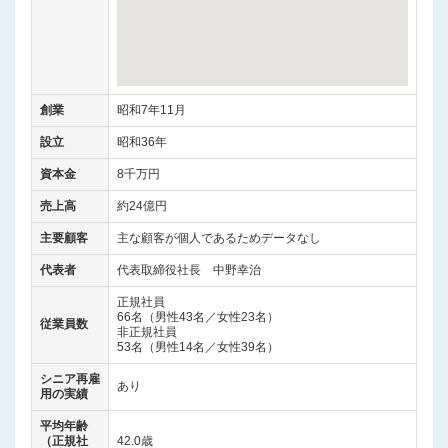
創業
昭和7年11月
設立
昭和36年
資本金
8千万円
売上高
約24億円
主要顧客
主な顧客が個人であるためデータなし
代表者
代表取締役社長 中野幸治
正規社員
66名（男性43名／女性23名）
従業員数
非正規社員
53名（男性14名／女性39名）
シニア再雇
あり
用の実績
平均年齢
（正規社
42.0歳