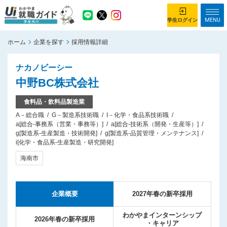
MENU
学生ログイン
ホーム
企業を探す
採用情報詳細
学生ログイン
ナカノビーシー
ホーム
企業を探す
中野BC株式会社
がっつり就業体験コース
ちょこっと仕事体験コース
食料品・飲料品製造業
A－総合職
G－製造系技術職
I－化学・食品系技術職
イベント情報
はじめて利用する方へ
a[総合-事務系（営業・事務等）]
a[総合-技術系（開発・生産等）]
g[製造系-生産製造・技術開発]
g[製造系-品質管理・メンテナンス]
お知らせ
i[化学・食品系-生産製造・研究開発]
海南市
総合トップページ
がっつり就業体験コース トップ
ちょこっと仕事体験コース トップ
企業概要
2027年春の新卒採用
お問い合わせ
サイトマップ
わかやまインターンシップ
2026年春の新卒採用
・キャリア
利用規約