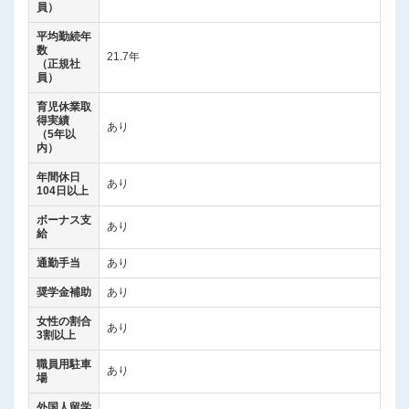
員）
平均勤続年
数
21.7年
（正規社
員）
育児休業取
得実績
あり
（5年以
内）
年間休日
あり
104日以上
ボーナス支
あり
給
通勤手当
あり
奨学金補助
あり
女性の割合
あり
3割以上
職員用駐車
あり
場
外国人留学