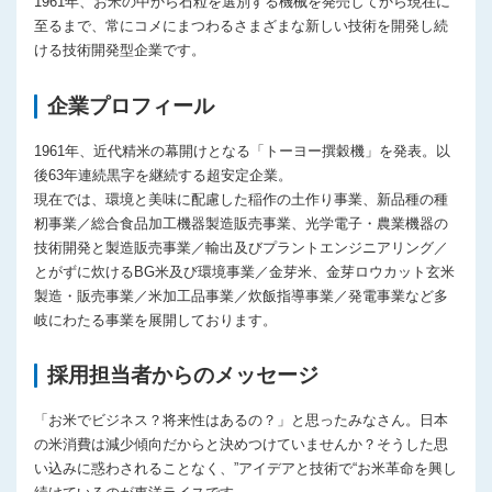
1961年、お米の中から石粒を選別する機械を発売してから現在に
至るまで、常にコメにまつわるさまざまな新しい技術を開発し続
ける技術開発型企業です。
企業プロフィール
1961年、近代精米の幕開けとなる「トーヨー撰穀機」を発表。以
後63年連続黒字を継続する超安定企業。
現在では、環境と美味に配慮した稲作の土作り事業、新品種の種
籾事業／総合食品加工機器製造販売事業、光学電子・農業機器の
技術開発と製造販売事業／輸出及びプラントエンジニアリング／
とがずに炊けるBG米及び環境事業／金芽米、金芽ロウカット玄米
製造・販売事業／米加工品事業／炊飯指導事業／発電事業など多
岐にわたる事業を展開しております。
採用担当者からのメッセージ
「お米でビジネス？将来性はあるの？」と思ったみなさん。日本
の米消費は減少傾向だからと決めつけていませんか？そうした思
い込みに惑わされることなく、”アイデアと技術で“お米革命を興し