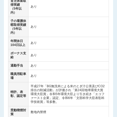
育児休業取
得実績
あり
（5年以
内）
子の看護休
暇取得実績
あり
（5年以
内）
年間休日
あり
104日以上
ボーナス支
あり
給
通勤手当
あり
職員用駐車
あり
場
平成27年「BG無洗米による米のとぎ汁公害及びCO2
排出の削減活動」が評価され「第24回地球環境大賞
特許、表
環境大臣賞」令和5年環境大臣より引き続き「エコフ
彰、認定等
ァースト企業」認定、令和6年「文部科学大臣表彰科
学技術賞」等多数。
受動喫煙対
敷地内禁煙
策