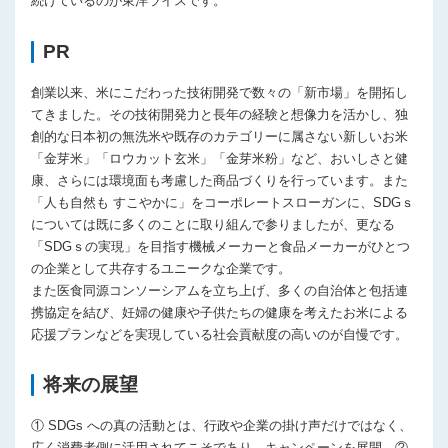
続けているのが東洋ライスです。
PR
創業以来、米にこだわった技術開発で数々の「新市場」を開拓し
てきました。その技術開発力と長年の経験と想像力を活かし、独
創的な日本初の無洗米や既存のカテゴリーに属さない新しいお米
「金芽米」「ロウカット玄米」「金芽米粉」など、おいしさと健
康、さらには環境面も考慮した商品づくりを行っています。また
「人も自然も すこやかに」をコーポレートスローガンに、SDGｓ
については既に多くのことに取り組んで参りましたが、更なる
「SDGｓの実現」を目指す機械メーカーと食品メーカーがひとつ
の企業として共存するユニークな企業です。
また医食同源コンソーシアムを立ち上げ、多くの自治体と包括連
携協定を結び、妊婦の健康や子供たちの健康を考えたお米による
応援プランなどを実現している社会貢献度の高いのが自慢です。
将来の展望
① SDGs への真の活動とは、行政や企業の掛け声だけではなく、
広く消費者側に活用されてこそであり、キャンペーンを展開。②