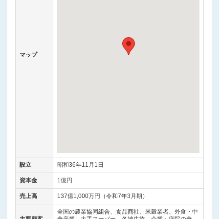
マップ
設立
昭和36年11月1日
資本金
1億円
売上高
137億1,000万円（令和7年3月期）
全国の農業協同組合、食品商社、米穀業者、外食・中
主要顧客
食産業、大手スーパー、各地生協、企業・病院の食