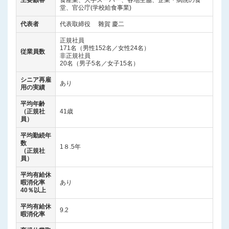
堂、官公庁(学校給食事業)
代表者
代表取締役 雜賀 慶二
正規社員
171名（男性152名／女性24名）
従業員数
非正規社員
20名（男子5名／女子15名）
シニア再雇
あり
用の実績
平均年齢
（正規社
41歳
員）
平均勤続年
数
1８.5年
（正規社
員）
平均有給休
暇消化率
あり
40％以上
平均有給休
9.2
暇消化率