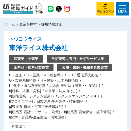
MENU
学生ログイン
ホーム
企業を探す
採用情報詳細
学生ログイン
トウヨウライス
ホーム
企業を探す
東洋ライス株式会社
がっつり就業体験コース
ちょこっと仕事体験コース
卸売業，小売業
学術研究，専門・技術サービス業
食料品・飲料品製造業
金属・鉄鋼・機械器具製造業
イベント情報
はじめて利用する方へ
C－企画
D－営業
A－総合職
F－IT・通信系技術職
お知らせ
G－製造系技術職
H－建築・土木系技術職
I－化学・食品系技術職
a[総合-技術系（開発・生産等）]
b[総務・人事・労務]
d[営業（法人向け）]
総合トップページ
d[技術営業・システム営業]
f[システムエンジニア（SE）]
がっつり就業体験コース トップ
f[プログラマー]
g[製造系-生産製造・技術開発]
g[製造系-機械・電気電子機器設計]
ちょこっと仕事体験コース トップ
h[建築系-設計・デザイン・測量]
h[建築系-設備保全・施工管理]
お問い合わせ
i[化学・食品系-生産製造・研究開発]
サイトマップ
和歌山市
利用規約