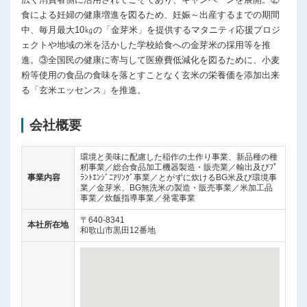
食による妊婦の健康増進を図るため、妊娠～出産するまでの期間
中、毎月最大10㎏の「金芽米」を提供するマタニティ応援プロジ
ェクトや地域の米を活かした学校給食への金芽米の採用等を推
進。③全国民の健康に寄与して医療費低減化を図るために、小麦
粉等使用の食品の食味を落とすことなく玄米の栄養価を添加出来
る「玄米エッセンス」を推進。
会社概要
環境と美味に配慮した稲作の土作り事業、新品種の種
籾事業／総合食品加工機器製造・販売業／輸出及びﾌﾟ
事業内容
ﾗﾝﾄｴﾝｼﾞﾆｱﾘﾝｸﾞ事業／とがずに炊けるBG米及び環境事
業／金芽米、BG無洗米の製造・販売事業／米加工品
事業／炊飯指導事業／発電事業
〒640-8341
本社所在地
和歌山市黒田12番地